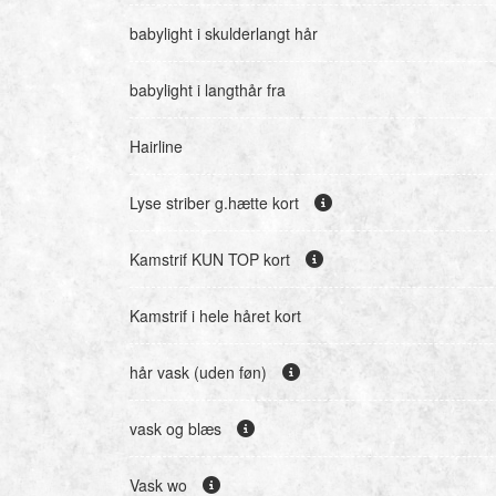
babylight i skulderlangt hår
babylight i langthår fra
Hairline
Lyse striber g.hætte kort
Kamstrif KUN TOP kort
Kamstrif i hele håret kort
hår vask (uden føn)
vask og blæs
Vask wo