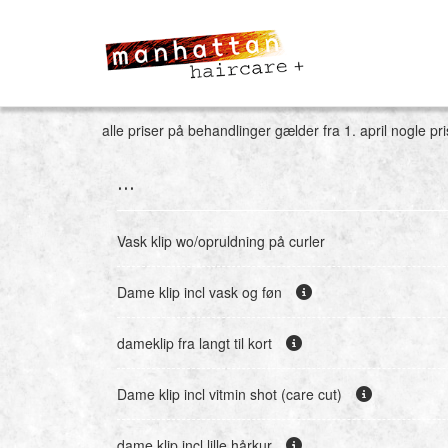
alle priser på behandlinger gælder fra 1. april nogle pr
...
Vask klip wo/opruldning på curler
Dame klip incl vask og føn
dameklip fra langt til kort
Dame klip incl vitmin shot (care cut)
dame klip incl lille hårkur