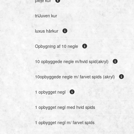
pleje kur
triJuven kur
luxus hårkur
Opbygning af 10 negle
10 opbyggede negle m/hvid spid(akryl)
10opbyggede negle m/ farvet spids (akryl)
1 opbygget negl
1 opbygget negl med hvid spids
1 opbygget negl m/ farvet spids