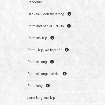
Pandehår
Hår vask uden føntørring
Perm kort hår UDEN klip
Perm incl klip
Perm , klip, wo kort hår
Perm sk lang
Perm sk langt incl klip
Perm lang
perm langt incl klip