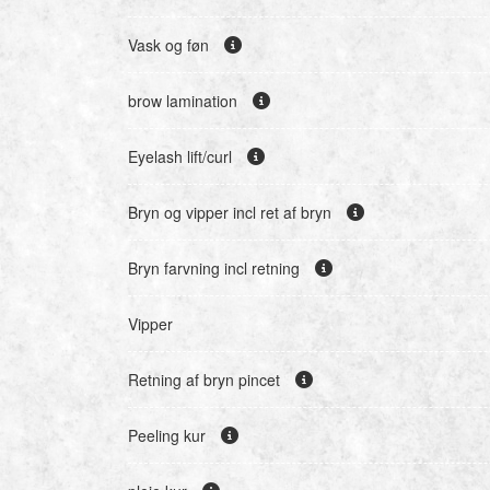
Vask og føn
brow lamination
Eyelash lift/curl
Bryn og vipper incl ret af bryn
Bryn farvning incl retning
Vipper
Retning af bryn pincet
Peeling kur